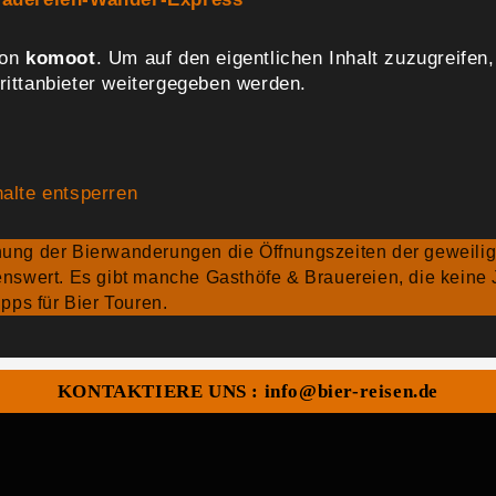
von
komoot
. Um auf den eigentlichen Inhalt zuzugreifen,
rittanbieter weitergegeben werden.
halte entsperren
anung der Bierwanderungen die Öffnungszeiten der geweili
enswert. Es gibt manche Gasthöfe & Brauereien, die keine
pps für Bier Touren.
KONTAKTIERE UNS : info@bier-reisen.de